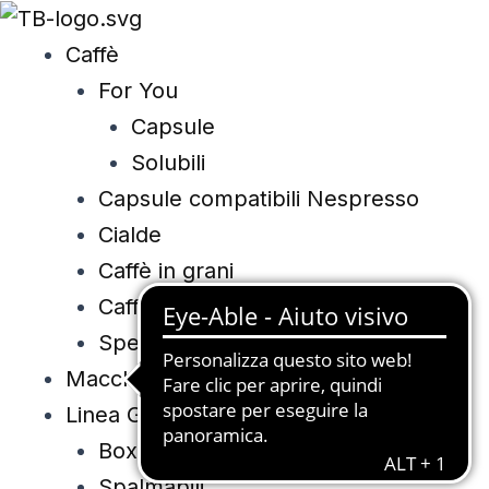
Vai
al
Caffè
contenuto
For You
Capsule
Solubili
Capsule compatibili Nespresso
Cialde
Caffè in grani
Caffè macinato
Special Edition
Macchine
Linea Gourmet
Box Gourmet
Spalmabili